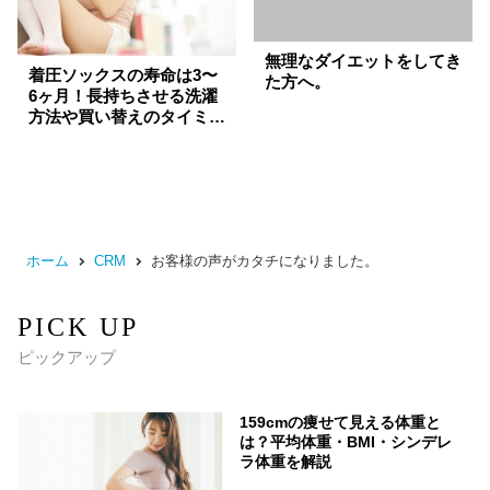
無理なダイエットをしてき
着圧ソックスの寿命は3〜
た方へ。
6ヶ月！長持ちさせる洗濯
方法や買い替えのタイミン
グを解説 BELMISE（ベル
ミス）コラム｜着圧レギン
ス
ホーム
CRM
お客様の声がカタチになりました。
PICK UP
ピックアップ
159cmの痩せて見える体重と
は？平均体重・BMI・シンデレ
ラ体重を解説