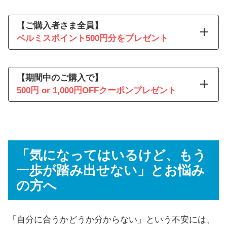
夕方になると、足首がパンパ
ン…。
【ご購入者さま全員】
レギンス以外のケアも気になり
ベルミスポイント500円分をプレゼント
ます。
気になってはいるけれど、はじ
めての買い物は少し不安。
【期間中のご購入で】
まずは試してみたい、という気
500円 or 1,000円OFFクーポンプレゼント
抽選で30人に1人
マッサ
持ちもあって…。
ージガン
毎日はきたいから、洗い替えも
欲しい。
でも、まとめ買いは少し勇気が
抽選で50人に1人
6,490円相当の大人気ソッ
「気になってはいるけど、もう
いります。
クス「Quick+」
一歩が踏み出せない」とお悩み
の方へ
全員
ベルミスポイント
「自分に合うかどうか分からない」という不安には、
500円分