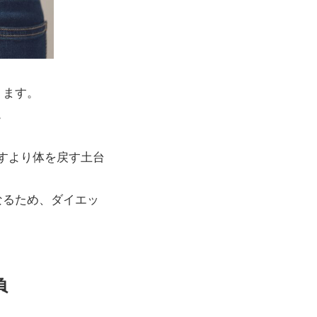
ります。
。
すより体を戻す土台
なるため、ダイエッ
負