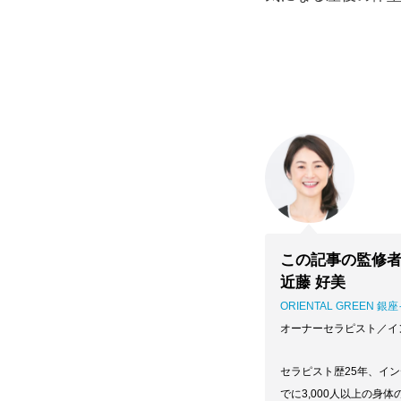
この記事の監修
近藤 好美
ORIENTAL GREEN 
オーナーセラピスト／イ
セラピスト歴25年、イ
でに3,000人以上の