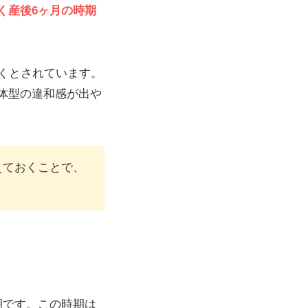
く
産後
6ヶ月
の
時期
くとされています。
体型の違和感が出や
えておくことで、
期です。この時期は