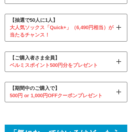
一日中歩き回った日の脚、なん
だか重い…。
【抽選で50人に1人】
おうちでゆっくりケアできたら
大人気ソックス「Quick+」（6,490円相当）が
いいのに。
当たるチャンス！
夕方になると、足首がパンパ
ン…。
【ご購入者さま全員】
レギンス以外のケアも気になり
ベルミスポイント500円分をプレゼント
ます。
気になってはいるけれど、はじ
めての買い物は少し不安。
【期間中のご購入で】
まずは試してみたい、という気
500円 or 1,000円OFFクーポンプレゼント
抽選で30人に1人
マッサ
持ちもあって…。
ージガン
毎日はきたいから、洗い替えも
欲しい。
でも、まとめ買いは少し勇気が
抽選で50人に1人
6,490円相当の大人気ソッ