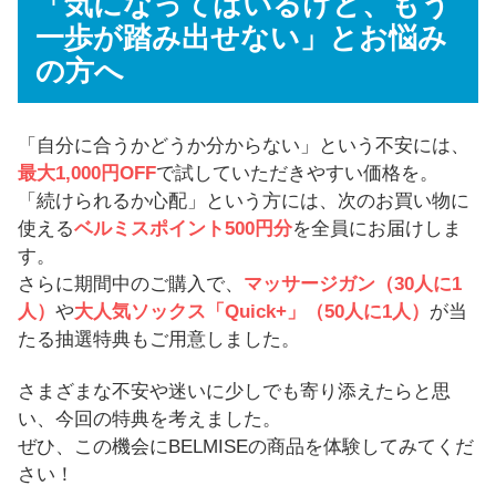
「気になってはいるけど、もう
いります。
クス「Quick+」
一歩が踏み出せない」とお悩み
の方へ
全員
ベルミスポイント
「自分に合うかどうか分からない」という不安には、
500円分
最大1,000円OFF
で試していただきやすい価格を。
最大1,000円OFF
「続けられるか心配」という方には、次のお買い物に
使える
ベルミスポイント500円分
を全員にお届けしま
す。
さらに期間中のご購入で、
マッサージガン（30人に1
人）
や
大人気ソックス「Quick+」（50人に1人）
が当
たる抽選特典もご用意しました。
さまざまな不安や迷いに少しでも寄り添えたらと思
い、今回の特典を考えました。
ぜひ、この機会にBELMISEの商品を体験してみてくだ
さい！