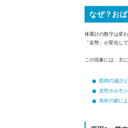
なぜ？おば
体重計の数字は変
「姿勢」が変化し
この現象には、主に
筋肉の減少
女性ホルモ
長年の癖に