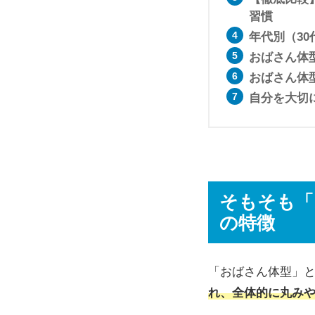
習慣
年代別（30
おばさん体
おばさん体
自分を大切
そもそも「
の特徴
「おばさん体型」
れ、全体的に丸み