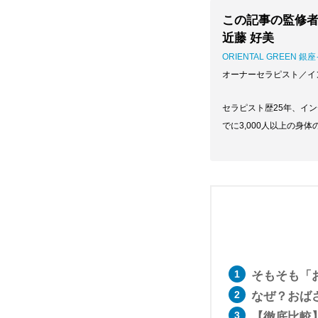
この記事の監修
近藤 好美
ORIENTAL GREEN 
オーナーセラピスト／イ
セラピスト歴25年、イ
でに3,000人以上の
そもそも「
なぜ？おば
【徹底比較