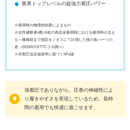
業界トップレベルの超強力着圧パワー
※着用時の物理的効果によるもの
※女性被験者n数=8名の商品未着用時における着用時の太も
も～膝痛部まで測定をノギスにて計測した後の各パーツの
差（2024年5月TTCラボ調べ）
※衣類圧迫定値基準に基づくhPa値
強着圧でありながら、圧巻の伸縮性によ
り履きやすさを実現しているため、長時
間の着用でも快適に過ごせます。