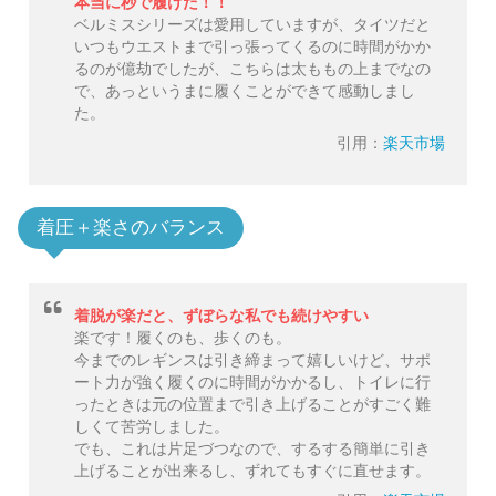
本当に秒で履けた！！
ベルミスシリーズは愛用していますが、タイツだと
いつもウエストまで引っ張ってくるのに時間がかか
るのが億劫でしたが、こちらは太ももの上までなの
で、あっというまに履くことができて感動しまし
た。
引用：
楽天市場
着圧＋楽さのバランス
着脱が楽だと、ずぼらな私でも続けやすい
楽です！履くのも、歩くのも。
今までのレギンスは引き締まって嬉しいけど、サポ
ート力が強く履くのに時間がかかるし、トイレに行
ったときは元の位置まで引き上げることがすごく難
しくて苦労しました。
でも、これは片足づつなので、するする簡単に引き
上げることが出来るし、ずれてもすぐに直せます。